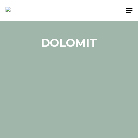
Skip
Men
to
main
content
DOLOMIT