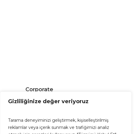
Corporate
Gizliliğinize değer veriyoruz
About Us
Career
Sponsorships
Tarama deneyiminizi geliştirmek, kişiselleştirilmiş
Blog
reklamlar veya içerik sunmak ve trafiğimizi analiz
Contact