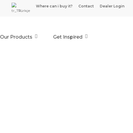
Where can i buy it?
Contact
Dealer Login
Türkçe
Our Products
Get Inspired