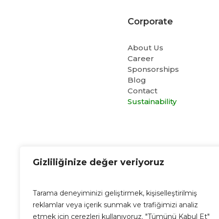
Corporate
About Us
Career
Sponsorships
Blog
Contact
Sustainability
Cubo E-Mail
Gizliliğinize değer veriyoruz
info@cubo.com.tr
Tarama deneyiminizi geliştirmek, kişiselleştirilmiş
reklamlar veya içerik sunmak ve trafiğimizi analiz
etmek için çerezleri kullanıyoruz. "Tümünü Kabul Et"