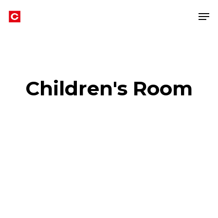
Skip
Men
to
main
content
Children's Room