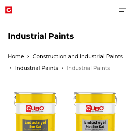
Skip
Men
to
Close
main
Men
content
Industrial Paints
Home
Construction and Industrial Paints
Industrial Paints
Industrial Paints