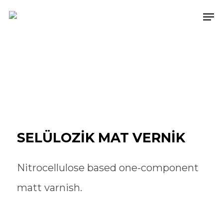
Skip
Men
to
main
content
SELÜLOZİK MAT VERNİK
Nitrocellulose based one-component
matt varnish.