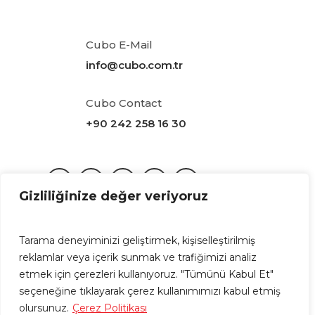
Cubo E-Mail
info@cubo.com.tr
Cubo Contact
+90 242 258 16 30
Gizliliğinize değer veriyoruz
Tarama deneyiminizi geliştirmek, kişiselleştirilmiş
KVKK
|
Privacy Policy
reklamlar veya içerik sunmak ve trafiğimizi analiz
etmek için çerezleri kullanıyoruz. "Tümünü Kabul Et"
CUBO is a subsidiary of Basergün A.S. © 2024.
seçeneğine tıklayarak çerez kullanımımızı kabul etmiş
Driven by
gurukafa.net
olursunuz.
Çerez Politikası