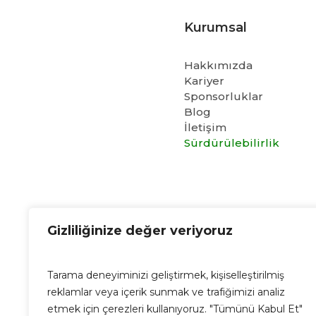
Kurumsal
Hakkımızda
Kariyer
Sponsorluklar
Blog
İletişim
Sürdürülebilirlik
Cubo E-Mail
Gizliliğinize değer veriyoruz
info@cubo.com.tr
Tarama deneyiminizi geliştirmek, kişiselleştirilmiş
reklamlar veya içerik sunmak ve trafiğimizi analiz
etmek için çerezleri kullanıyoruz. "Tümünü Kabul Et"