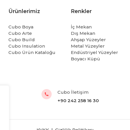
Ürünlerimiz
Renkler
Cubo Boya
İç Mekan
Cubo Arte
Dış Mekan
Cubo Build
Ahşap Yüzeyler
Cubo Insulation
Metal Yüzeyler
Cubo Ürün Kataloğu
Endüstriyel Yüzeyler
Boyacı Küpü
Cubo İletişim
+90 242 258 16 30
KVKK
|
Gizlilik Politikası