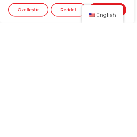
Özelleştir
Reddet
Kabul Et
English
Kurumsal
Hakkımızda
Kariyer
Sponsorluklar
Blog
İletişim
Sürdürülebilirlik