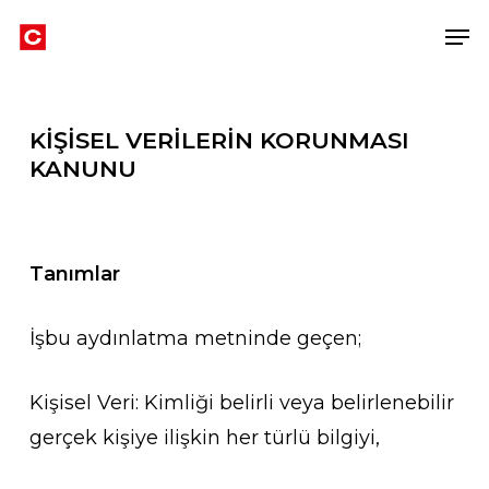
Skip
Men
to
Close
main
Men
content
KİŞİSEL VERİLERİN KORUNMASI
KANUNU
Tanımlar
İşbu aydınlatma metninde geçen;
Kişisel Veri: Kimliği belirli veya belirlenebilir
gerçek kişiye ilişkin her türlü bilgiyi,