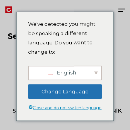
Skip
Men
to
Close
main
We've detected you might
Men
content
be speaking a different
Selülozik
Boyalar
language. Do you want to
change to:
English
Change Language
Close and do not switch language
SELÜLOZİK SON
SELÜLOZİK VERNİK
KAT BOYA
PARLAK