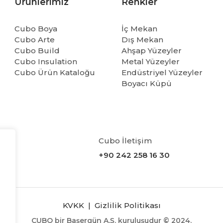
Ürünlerimiz
Renkler
Cubo Boya
İç Mekan
Cubo Arte
Dış Mekan
Cubo Build
Ahşap Yüzeyler
Cubo Insulation
Metal Yüzeyler
Cubo Ürün Kataloğu
Endüstriyel Yüzeyler
Boyacı Küpü
Cubo İletişim
+90 242 258 16 30
KVKK
|
Gizlilik Politikası
CUBO bir Başergün A.Ş. kuruluşudur © 2024.