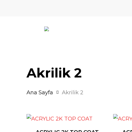
Skip
to
main
content
Akrilik 2
Ana Sayfa
Akrilik 2