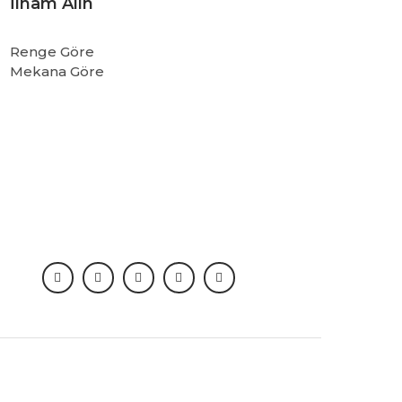
İlham Alın
Renge Göre
Mekana Göre