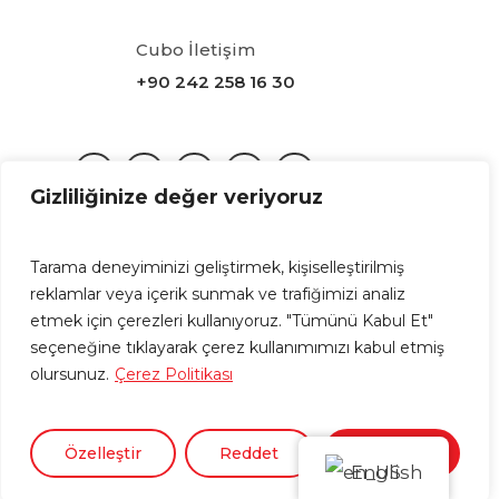
Cubo İletişim
+90 242 258 16 30
Gizliliğinize değer veriyoruz
Tarama deneyiminizi geliştirmek, kişiselleştirilmiş
KVKK
|
Gizlilik Politikası
reklamlar veya içerik sunmak ve trafiğimizi analiz
etmek için çerezleri kullanıyoruz. "Tümünü Kabul Et"
CUBO bir Başergün A.Ş. kuruluşudur © 2024.
seçeneğine tıklayarak çerez kullanımımızı kabul etmiş
Driven by
gurukafa.net
olursunuz.
Çerez Politikası
Özelleştir
Reddet
Kabul Et
English