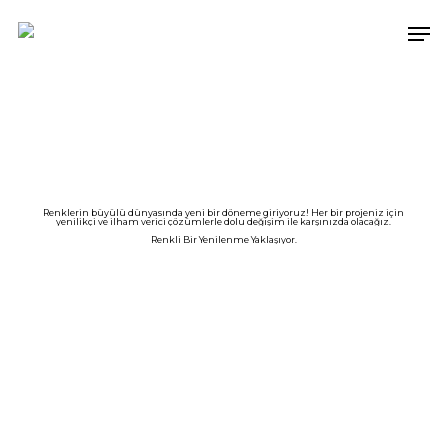
Skip
Men
to
main
content
Renklerin büyülü dünyasında yeni bir döneme giriyoruz! Her bir projeniz için
yenilikçi ve ilham verici çözümlerle dolu değişim ile karşınızda olacağız.
Renkli Bir Yenilenme Yaklaşıyor.