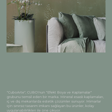
"CuboArte",
CUBO'nun
"Efekt
Boya
ve
Kaplamalar"
grubunu
temsil
eden
bir
marka.
Mineral
esaslı
kaplamaları,
iç
ve
dış
mekanlarda
estetik
çözümler
sunuyor.
Mimarlar
için
sınırsız
tasarım
imkanı
sağlayan
bu
ürünler,
kolay
uygulanabilirlikleri
ile
öne
çıkıyor.