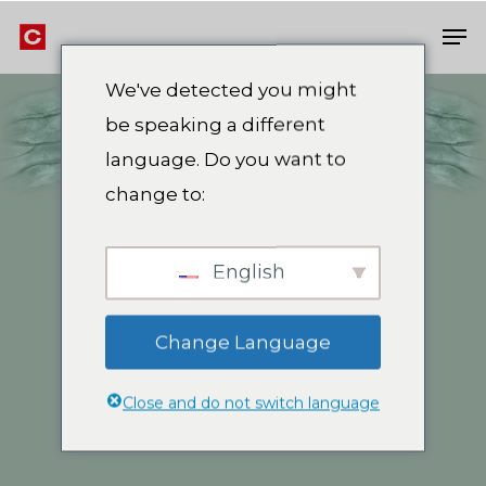
Skip
Men
to
Close
main
We've detected you might
Men
content
be speaking a different
language. Do you want to
change to:
English
Change Language
Close and do not switch language