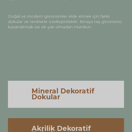
Doğal
ve
modern
görünümler
elde
etmek
için
farklı
dokular
ve
renklerle
özelleştirilebilir.
Binaya
taş
görünümü
kazandırmak
ise
ek
yük
olmadan
mümkün.
Mineral Dekoratif
Dokular
Akrilik Dekoratif