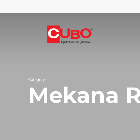
Skip
to
main
content
Category
Mekana R