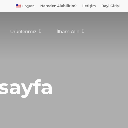
English
Nereden Alabilirim?
İletişim
Bayi Girişi
Ürünlerimiz
İlham Alın
sayfa