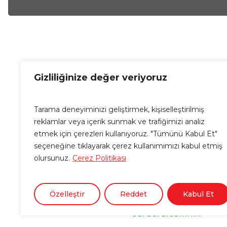
Gizliliğinize değer veriyoruz
Tarama deneyiminizi geliştirmek, kişiselleştirilmiş
reklamlar veya içerik sunmak ve trafiğimizi analiz
Kurumsal
etmek için çerezleri kullanıyoruz. "Tümünü Kabul Et"
seçeneğine tıklayarak çerez kullanımımızı kabul etmiş
Hakkımızda
olursunuz.
Çerez Politikası
Kariyer
Sponsorluklar
Blog
Özelleştir
Reddet
Kabul Et
İletişim
Sürdürülebilirlik