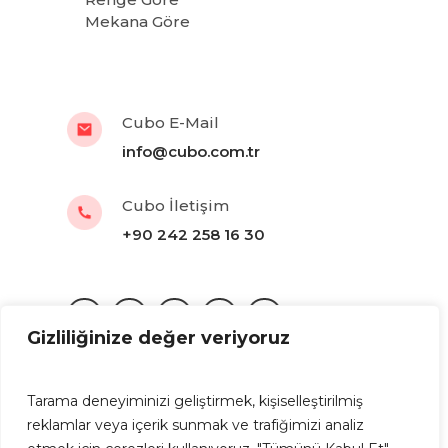
Mekana Göre
Cubo E-Mail
info@cubo.com.tr
Cubo İletişim
+90 242 258 16 30
Gizliliğinize değer veriyoruz
Tarama deneyiminizi geliştirmek, kişiselleştirilmiş
KVKK
|
Gizlilik Politikası
reklamlar veya içerik sunmak ve trafiğimizi analiz