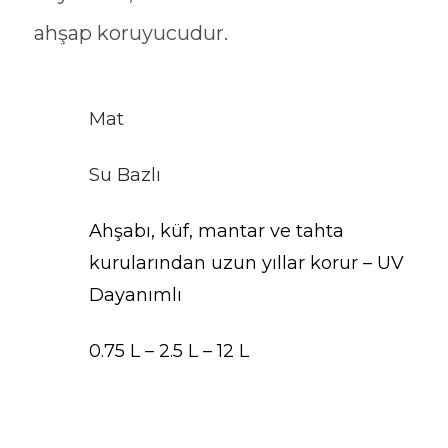
ahşap koruyucudur.
Mat
Su Bazlı
Ahşabı, küf, mantar ve tahta
kurularından uzun yıllar korur – UV
Dayanımlı
0.75 L – 2.5 L – 12 L