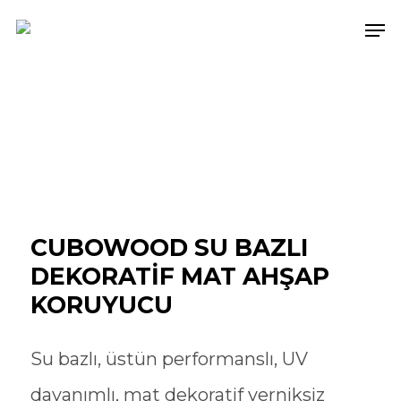
Skip
Men
to
main
content
CUBOWOOD SU BAZLI
DEKORATİF MAT AHŞAP
KORUYUCU
Su bazlı, üstün performanslı, UV
dayanımlı, mat dekoratif verniksiz