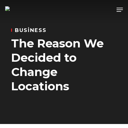
Skip
Men
to
main
BUSINESS
content
The Reason We
Decided to
Change
Locations