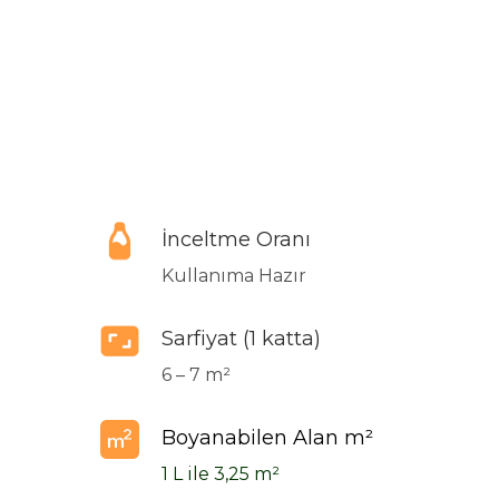
İnceltme Oranı
Kullanıma Hazır
Sarfiyat (1 katta)
6 – 7 m²
Boyanabilen Alan m²
1 L ile 3,25 m²