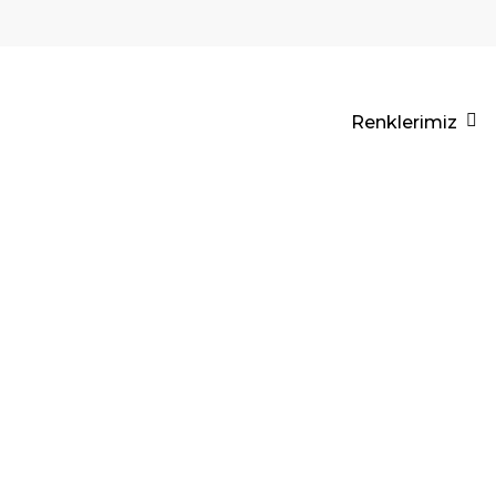
Renklerimiz
CUBOART
FINISH