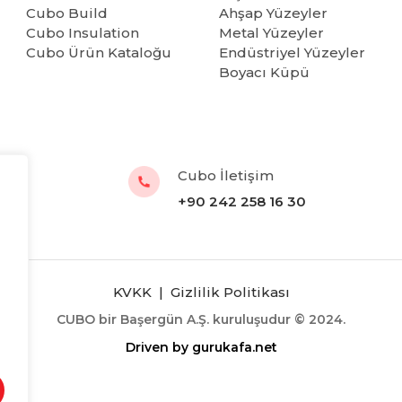
Cubo Build
Ahşap Yüzeyler
Cubo Insulation
Metal Yüzeyler
Cubo Ürün Kataloğu
Endüstriyel Yüzeyler
Boyacı Küpü
Cubo İletişim
+90 242 258 16 30
KVKK
|
Gizlilik Politikası
CUBO bir Başergün A.Ş. kuruluşudur © 2024.
Driven by
gurukafa.net