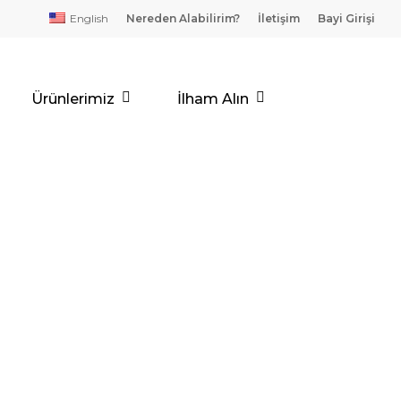
English
Nereden Alabilirim?
İletişim
Bayi Girişi
Ürünlerimiz
İlham Alın
E EFFECTO