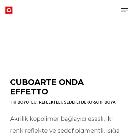
Skip
Men
to
main
content
CUBOARTE ONDA
EFFETTO
İKİ BOYUTLU, REFLEKTELİ, SEDEFLİ DEKORATİF BOYA
Akrilik kopolimer bağlayıcı esaslı, iki
renk reflekte ve sedef pigmentli, ışığa