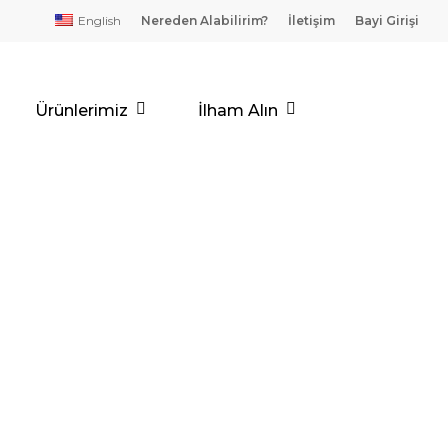
English
Nereden Alabilirim?
İletişim
Bayi Girişi
Ürünlerimiz
İlham Alın
E
NI