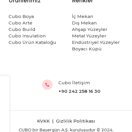
Ürünlerimiz
Renkler
Cubo Boya
İç Mekan
Cubo Arte
Dış Mekan
Cubo Build
Ahşap Yüzeyler
Cubo Insulation
Metal Yüzeyler
Cubo Ürün Kataloğu
Endüstriyel Yüzeyler
Boyacı Küpü
Cubo İletişim
+90 242 258 16 30
KVKK
|
Gizlilik Politikası
CUBO bir Başergün A.Ş. kuruluşudur © 2024.