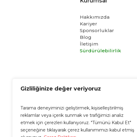
Kurumsal
Hakkımızda
Kariyer
Sponsorluklar
Blog
İletişim
Sürdürülebilirlik
Cubo E-Mail
Gizliliğinize değer veriyoruz
info@cubo.com.tr
Tarama deneyiminizi geliştirmek, kişiselleştirilmiş
reklamlar veya içerik sunmak ve trafiğimizi analiz
etmek için çerezleri kullanıyoruz. "Tümünü Kabul Et"
seçeneğine tıklayarak çerez kullanımımızı kabul etmiş