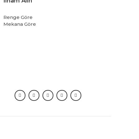
İlham Alın
Renge Göre
Mekana Göre