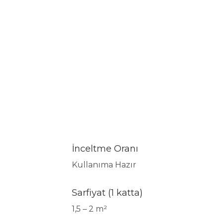
İnceltme Oranı
Kullanıma Hazır
Sarfiyat (1 katta)
1,5 – 2 m²